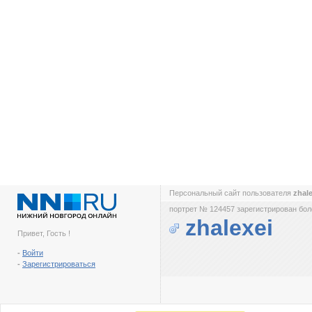
Персональный сайт пользователя
zhal
портрет № 124457 зарегистрирован боле
zhalexei
Привет, Гость !
-
Войти
-
Зарегистрироваться