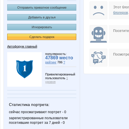
Ленавика
Лолан
Этот блог
Отправить приватное сообщение
блогеров
.
Добавить в друзья
Игнорировать
Посетит
Сделать подарок
Автофорум главный
популярность:
Посмотре
47869 место
рейтинг
786
?
Привилегированный
пользователь
1
уровня
Статистика портрета:
сейчас просматривают портрет - 0
зарегистрированные пользователи
посетившие портрет за 7 дней - 0