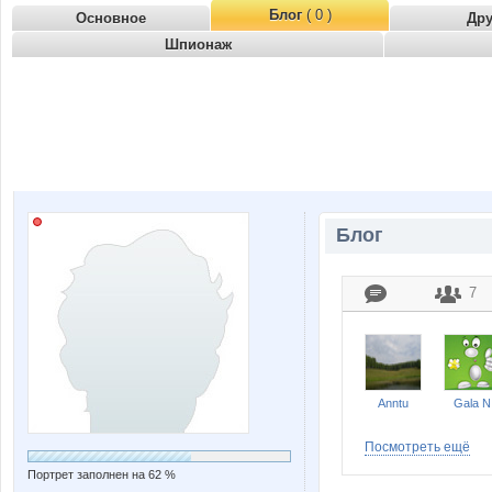
Блог
( 0 )
Основное
Др
Шпионаж
Блог
7
Anntu
Gala N
Посмотреть ещё
Портрет заполнен на 62 %